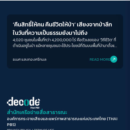
Environment
ขนาดตัวอักษร
A-
A
A+
A++
‘คืนสิทธิ์ให้คน คืนชีวิตให้ป่า’ เสียงจากป่าลึก
ระยะห่างข้อความ
ในวันที่ความเป็นธรรมยังมาไม่ถึง
ปกติ
มาก
มากที่สุด
4,020 ชุมชนในพื้นที่กว่า 4,200,000 ไร่ คือตัวเลขของ ‘วิถีชีวิต’ ที่
ดำเนินอยู่ในป่า แม้หลายชุมชนจะใช้ประโยชน์ที่ดินบนพื้นที่ป่ามาตั้งแต่
ยุคสมัยของบรรพบุรุษ
ปรับสีสำหรับตาบอดสี
ธเนศ แสงทองศรีกมล
READ MORE
ปิด
Protan
Deutan
Tritan
คอนทราสต์สูง
โหมดขาวดำ
ฟอนต์อ่านง่าย
สำนักเครือข่ายสื่อสาธารณะ
องค์การกระจายเสียงและแพร่ภาพสาธารณะแห่งประเทศไทย (THAI
เน้นลิงก์
PBS)