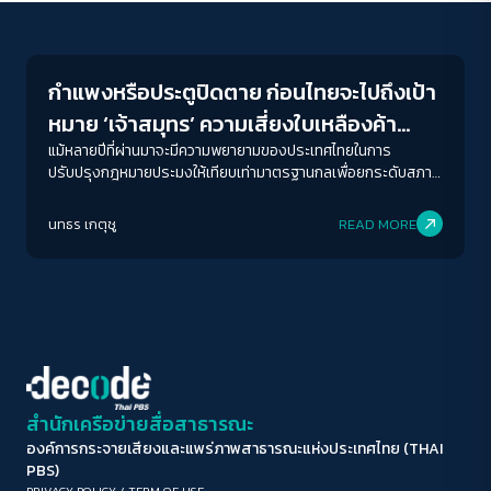
Economy
ขนาดตัวอักษร
A-
A
A+
A++
กำแพงหรือประตูปิดตาย ก่อนไทยจะไปถึงเป้า
ระยะห่างข้อความ
หมาย ‘เจ้าสมุทร’ ความเสี่ยงใบเหลืองค้า
ปกติ
มาก
มากที่สุด
มนุษย์ ในเกลียวคลื่น(ร่าง)แก้ไขกฎหมาย
แม้หลายปีที่ผ่านมาจะมีความพยายามของประเทศไทยในการ
ปรับปรุงกฎหมายประมงให้เทียบเท่ามาตรฐานกลเพื่อยกระดับสภาพ
ประมง
การทำงานของแรงงาน อย่างไรก็ตาม ในทางปฏิบัติยังปรากฏความ
ปรับสีสำหรับตาบอดสี
ท้าทายในการนำหลักการทางกฎหมายไปบังคับใช้ จากความฉุกละหุก
นทธร เกตุชู
READ MORE
ปิด
Protan
Deutan
Tritan
เร่งรีบในการออกกฎหมาย อีกทั้งขาดเสียงรอบด้านในกิจการ
ประมงโดยเฉพาะเสียงของแรงงานในการร่วมออกแบบชีวิตการ
ทำงานของพวกเขา และในวันนี้ 8 ร่างแก้ไขกฎหมายประมงที่กำลังมี
คอนทราสต์สูง
ข้อกังวลถึงความเสี่ยงด้านการปลดล็อกอุปกรณ์จับปลาทำลายล้าง
และการค้าทาสสมัยใหม่ หรือไทยกำลังไฟเขียวให้การค้าทาสสมัยใหม่
แต่เสี่ยงโดนใบเหลืองจากสหภาพยุโรป?
โหมดขาวดำ
ฟอนต์อ่านง่าย
สำนักเครือข่ายสื่อสาธารณะ
องค์การกระจายเสียงและแพร่ภาพสาธารณะแห่งประเทศไทย (THAI
เน้นลิงก์
PBS)