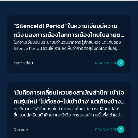
Crack Politics
“Silence(d) Period” ในความเงียบมีความ
หวัง มองการเมืองโลกการเมืองไทยในสายตา
‘กนกรัตน์ เลิศชูสกุล’
ในความเงียบงัน ประชาชนจำนวนมากอาจรู้สึกสิ้นหวัง แต่แก่นของ
Silence Period ชวนให้เรามองเห็นว่าการต่อสู้ยังคงเกิดขึ้นอยู่
เสมอ แม้แต่การรวมตัวกัน สนับสนุน และขับเคลื่อนงานเชิงสถาบันที่
ACCESS
IBILITY
เป็นรากฐานสำหรับการเคลื่อนไหวในอนาคต
วิรดา แซ่ลิ่ม
READ MORE
Crack Politics
ขนาดตัวอักษร
A-
A
A+
A++
‘มันคือการเคลื่อนไหวของสามัญสำนึก’ เข้าใจ
ระยะห่างข้อความ
คนรุ่นใหม่ ‘ไม่ตั้งธง-ไม่เข้าข้าง’ แต่เคียงข้าง
ปกติ
มาก
มากที่สุด
กัน
ดเวทีเสวนา "เข้าใจคนรุ่นใหม่ ท่ามกลางโลกแห่งการเปลี่ยนแปลง"
ขึ้น ชวนนักเรียนนักศึกษา และนักวิชาการตอบคำถามนี้ เพื่อเข้าใจว่า
เพราะอะไร Movement ของนักเรียนนักศึกษาตั้งแต่ แฟลชม็อบ ที่
ปรับสีสำหรับตาบอดสี
เรื่อยไปจนถึงการผูกโบว์ขาว ชูสามนิ้ว จึงเกิดกระจายไปทั่วทั้ง
Decode
READ MORE
ปิด
Protan
Deutan
Tritan
ประเทศ กระแสที่ไม่ใช่การทำตามกระแสและแฟชั่น