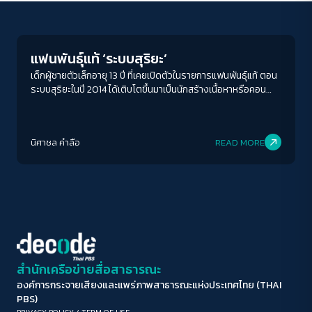
Human & Society
ขนาดตัวอักษร
A-
A
A+
A++
แฟนพันธุ์แท้ ‘ระบบสุริยะ’
ระยะห่างข้อความ
เด็กผู้ชายตัวเล็กอายุ 13 ปี ที่เคยเปิดตัวในรายการแฟนพันธุ์แท้ ตอน
ระบบสุริยะในปี 2014 ได้เติบโตขึ้นมาเป็นนักสร้างเนื้อหาหรือคอน
ปกติ
มาก
มากที่สุด
เทนต์ครีเอเตอร์ (Content Creator) อายุ 20 ต้น ๆ ในนาม
KornKT หรือที่รู้จักอย่างเป็นทางการในชื่อกรทอง วิริยะเศวตกุล
ปรับสีสำหรับตาบอดสี
นิศาชล คำลือ
READ MORE
ปิด
Protan
Deutan
Tritan
คอนทราสต์สูง
โหมดขาวดำ
ฟอนต์อ่านง่าย
สำนักเครือข่ายสื่อสาธารณะ
องค์การกระจายเสียงและแพร่ภาพสาธารณะแห่งประเทศไทย (THAI
เน้นลิงก์
PBS)