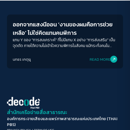
Economy
ขนาดตัวอักษร
A-
A
A+
A++
ออกจากแสงนีออน ‘งานของผมคือการช่วย
ระยะห่างข้อความ
เหลือ’ ไม่ใช่คิดแทนคนพิการ
ปกติ
มาก
มากที่สุด
แกน Y ของ “การสงเคราะห์” ที่ไม่มีแกน X อย่าง “การส่งเสริม” เป็น
จุดตัด ภายใต้ความไม่เข้าใจความพิการในสังคม แม้กระทั่งคนใน
ครอบครัวของผู้พิการเองก็ตาม PA จึงมีอยู่ เพื่อที่จะให้คนพิการได้
ปรับสีสำหรับตาบอดสี
ใช้ชีวิต แบบที่ไม่มีใครต้องคิดแทนว่าพวกเขาควรจะมีชีวิตอย่างไร
นทธร เกตุชู
READ MORE
ปิด
Protan
Deutan
Tritan
คอนทราสต์สูง
โหมดขาวดำ
ฟอนต์อ่านง่าย
สำนักเครือข่ายสื่อสาธารณะ
องค์การกระจายเสียงและแพร่ภาพสาธารณะแห่งประเทศไทย (THAI
เน้นลิงก์
PBS)