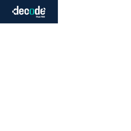
Futurism
Journalism
Crack 
Education
Peace
Sustainability
Workers/Economy
Human Rights