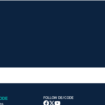
ระยะห่างข้อความ
ปกติ
มาก
มากที่สุด
ปรับสีสำหรับตาบอดสี
ปิด
Protan
Deutan
Tritan
คอนทราสต์สูง
โหมดขาวดำ
ฟอนต์อ่านง่าย
เน้นลิงก์
เน้นกรอบ Focus
CODE
FOLLOW DE/CODE
ซ่อนรูปภาพ
ใคร