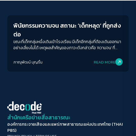
Education
ขนาดตัวอักษร
A-
A
A+
A++
พินัยกรรมความจน สถานะ ‘เด็กหลุด’ ที่ถูกส่ง
ระยะห่างข้อความ
ต่อ
ปกติ
มาก
มากที่สุด
ขณะที่เด็กกลุ่มหนึ่งเดินเข้าโรงเรียน มีเด็กอีกกลุ่มที่ต้องเดินออกมา
อย่างเลี่ยงไม่ได้ เหตุผลสำคัญของภาวะดังกล่าวคือ 'ความจน' ที่
สืบทอดต่อกันมารุ่นสู่รุ่น
ปรับสีสำหรับตาบอดสี
ภาณุพัฒน์ บุญรื่น
READ MORE
ปิด
Protan
Deutan
Tritan
คอนทราสต์สูง
โหมดขาวดำ
ฟอนต์อ่านง่าย
สำนักเครือข่ายสื่อสาธารณะ
องค์การกระจายเสียงและแพร่ภาพสาธารณะแห่งประเทศไทย (THAI
เน้นลิงก์
PBS)