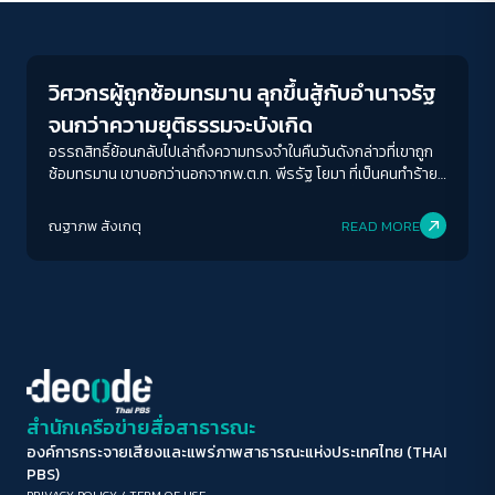
Human Rights
ขนาดตัวอักษร
A-
A
A+
A++
วิศวกรผู้ถูกซ้อมทรมาน ลุกขึ้นสู้กับอำนาจรัฐ
ระยะห่างข้อความ
จนกว่าความยุติธรรมจะบังเกิด
ปกติ
มาก
มากที่สุด
อรรถสิทธิ์ย้อนกลับไปเล่าถึงความทรงจำในคืนวันดังกล่าวที่เขาถูก
ซ้อมทรมาน เขาบอกว่านอกจากพ.ต.ท. พีรรัฐ โยมา ที่เป็นคนทำร้าย
ร่างกายเขา ตำรวจคนอื่นๆ กลับเลือกปฏิบัติตามคำสั่งและเลือกที่จะ
ปรับสีสำหรับตาบอดสี
ไม่ยับยั้งเหตุการณ์ทั้งที่รู้ว่าเป็นสิ่งที่ผิด พวกเขาเกรงกลัวอำนาจผู้
ณฐาภพ สังเกตุ
READ MORE
ปิด
Protan
Deutan
Tritan
บังคับบัญชา มากกว่าความถูกต้องตามหลักกฎหมายและหลัก
มนุษยธรรม อรรถสิทธิ์เป็นหนึ่งในผู้ถูกซ้อมทรมาน ที่ลุกขึ้นมาเรียก
ร้องความเป็นธรรม และเข้าไปเป็นส่วนหนึ่งในการจัด
คอนทราสต์สูง
ทำพ.ร.บ.ป้องกันการทรมานและอุ้มหายฯ โดยการให้ข้อมูล แต่ใน
สังคมไทยยังมีผู้ถูกซ้อมทรมานอีกนับหลายราย ที่ไม่มีโอกาสได้ออก
มาเรียกร้องความเป็นธรรมให้แก่ตัวเอง ด้วยความหวาดกลัวที่พวก
โหมดขาวดำ
เขาต้องเผชิญ
ฟอนต์อ่านง่าย
สำนักเครือข่ายสื่อสาธารณะ
องค์การกระจายเสียงและแพร่ภาพสาธารณะแห่งประเทศไทย (THAI
เน้นลิงก์
PBS)