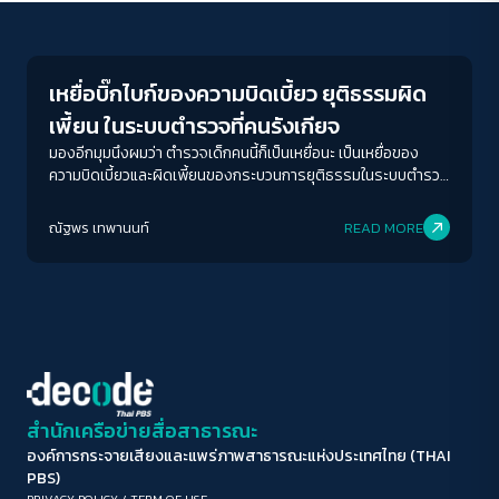
Futurism
ขนาดตัวอักษร
A-
A
A+
A++
เหยื่อบิ๊กไบก์ของความบิดเบี้ยว ยุติธรรมผิด
ระยะห่างข้อความ
เพี้ยน ในระบบตำรวจที่คนรังเกียจ
ปกติ
มาก
มากที่สุด
มองอีกมุมนึงผมว่า ตำรวจเด็กคนนี้ก็เป็นเหยื่อนะ เป็นเหยื่อของ
ความบิดเบี้ยวและผิดเพี้ยนของกระบวนการยุติธรรมในระบบตำรวจ
ที่คนรังเกียจ
ปรับสีสำหรับตาบอดสี
ณัฐพร เทพานนท์
READ MORE
ปิด
Protan
Deutan
Tritan
คอนทราสต์สูง
โหมดขาวดำ
ฟอนต์อ่านง่าย
สำนักเครือข่ายสื่อสาธารณะ
องค์การกระจายเสียงและแพร่ภาพสาธารณะแห่งประเทศไทย (THAI
เน้นลิงก์
PBS)