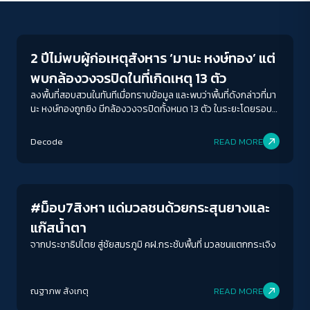
Crack Politics
2 ปีไม่พบผู้ก่อเหตุสังหาร ‘มานะ หงษ์ทอง’ แต่
พบกล้องวงจรปิดในที่เกิดเหตุ 13 ตัว
ลงพื้นที่สอบสวนในทันทีเมื่อทราบข้อมูล และพบว่าพื้นที่ดังกล่าวที่มา
นะ หงษ์ทองถูกยิง มีกล้องวงจรปิดทั้งหมด 13 ตัว ในระยะโดยรอบ
ไม่เกิน 20 ก้าวเดิน จุดที่มานะหงษ์ ทองถูกยิงเป็นบริเวณริมถนน ไม่มี
ACCESS
IBILITY
มุมอับ มีแสงไฟชัดเจน ทั้งในช่วงเวลาดังกล่าวก็มีเพียงตำรวจ คฝ. ที่
Decode
READ MORE
ควบคุมพื้นที่อย่างเบ็ดเสร็จ เป็นไปได้อย่างไรกัน? ที่ไม่สามารถหา
Crack Politics
หลักฐานหาตัวผู้ก่อเหตุได้
ขนาดตัวอักษร
A-
A
A+
A++
#ม็อบ7สิงหา แด่มวลชนด้วยกระสุนยางและ
ระยะห่างข้อความ
แก๊สน้ำตา
ปกติ
มาก
มากที่สุด
จากประชาธิปไตย สู่ชัยสมรภูมิ คฝ.กระชับพื้นที่ มวลชนแตกกระเจิง
ปรับสีสำหรับตาบอดสี
ณฐาภพ สังเกตุ
READ MORE
ปิด
Protan
Deutan
Tritan