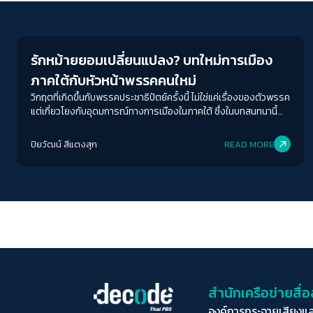
Crack Politics
รักหม้ายยอมเปลี่ยนแปลง? บทใหม่การเมือง
ภาคใต้กับหัวหน้าพรรคคนใหม่
วิกฤตที่เกิดขึ้นกับพรรคประชาธิปัตย์ครั้งนี้ ไม่ใช่แค่เรื่องของตัวพรรค
แต่เกี่ยวโยงกับอุดมการณ์ทางการเมืองในภาคใต้ ซึ่งในบทสนทนานี้
De/code ชวน รศ. ดร. บูฆอรี ยีหมะ อาจารย์ประจำคณะมนุษยศาสตร์
และสังคมศาสตร์ มหาวิทยาลัยราชภัฏสงขลา มาร่วมถอดรหัสบท
ปิยวัฒน์ สีแตงสุก
READ MORE
ใหม่(?)ของการเมืองภาคใต้ ที่ไม่ใช่แค่ “ส่งเสาไฟฟ้าลงก็ชนะ” อีกต่อไป
สำนักเครือข่ายสื
องค์การกระจายเสียงแ