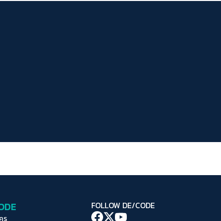
ระยะห่างข้อความ
ปกติ
มาก
มากที่สุด
ปรับสีสำหรับตาบอดสี
ปิด
Protan
Deutan
Tritan
คอนทราสต์สูง
โหมดขาวดำ
ฟอนต์อ่านง่าย
เน้นลิงก์
เน้นกรอบ Focus
CODE
FOLLOW DE/CODE
ซ่อนรูปภาพ
ใคร