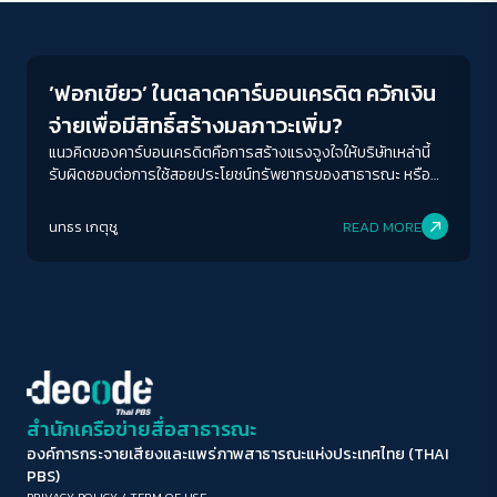
Environment
ขนาดตัวอักษร
A-
A
A+
A++
’ฟอกเขียว’ ในตลาดคาร์บอนเครดิต ควักเงิน
ระยะห่างข้อความ
จ่ายเพื่อมีสิทธิ์สร้างมลภาวะเพิ่ม?
ปกติ
มาก
มากที่สุด
แนวคิดของคาร์บอนเครดิตคือการสร้างแรงจูงใจให้บริษัทเหล่านี้
รับผิดชอบต่อการใช้สอยประโยชน์ทรัพยากรของสาธารณะ หรือ
เป็นเพียงแค่ช่องโหว่ทางเศรษฐศาสตร์ ที่จะให้นายทุนสามารถปล่อย
ปรับสีสำหรับตาบอดสี
ของเสียต่อไปได้ เพียงแค่ให้ตัวเลขของคาร์บอนเครดิตจากกิจกรรม
นทธร เกตุชู
READ MORE
ปิด
Protan
Deutan
Tritan
ต่าง ๆ ในแต่ละบริษัทเพิ่มมากขึ้น
คอนทราสต์สูง
โหมดขาวดำ
ฟอนต์อ่านง่าย
สำนักเครือข่ายสื่อสาธารณะ
องค์การกระจายเสียงและแพร่ภาพสาธารณะแห่งประเทศไทย (THAI
เน้นลิงก์
PBS)