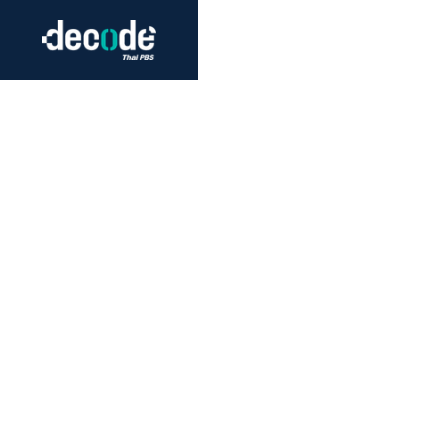
Futurism
Journalism
Crack 
Education
Peace
Sustainability
Workers/Economy
Human Rights