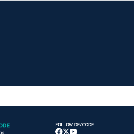
ระยะห่างข้อความ
ปกติ
มาก
มากที่สุด
ปรับสีสำหรับตาบอดสี
ปิด
Protan
Deutan
Tritan
คอนทราสต์สูง
โหมดขาวดำ
ฟอนต์อ่านง่าย
เน้นลิงก์
เน้นกรอบ Focus
CODE
FOLLOW DE/CODE
ซ่อนรูปภาพ
ใคร