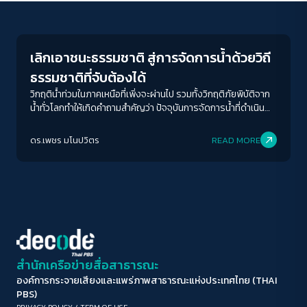
Environment
ขนาดตัวอักษร
A-
A
A+
A++
เลิกเอาชนะธรรมชาติ สู่การจัดการน้ำด้วยวิถี
ระยะห่างข้อความ
ธรรมชาติที่จับต้องได้
ปกติ
มาก
มากที่สุด
วิกฤติน้ำท่วมในภาคเหนือที่เพิ่งจะผ่านไป รวมทั้งวิกฤติภัยพิบัติจาก
น้ำทั่วโลกทำให้เกิดคำถามสำคัญว่า ปัจจุบันการจัดการน้ำที่ดำเนิน
การอยู่มาถูกทางหรือเพียงพอที่จะรับมือกับความเปลี่ยนแปลงที่
ปรับสีสำหรับตาบอดสี
กำลังเกิดขึ้นหรือไม่ อาจถึงเวลาแล้วที่เราต้องทบทวนและแสวงหา
ดร.เพชร มโนปวิตร
READ MORE
ปิด
Protan
Deutan
Tritan
ทางเลือกในการจัดการน้ำเพื่อรับมือกับภัยพิบัติที่นับวันจะทวีความ
รุนแรงมากยิ่งขึ้นเรื่อยๆ จากวิกฤติสภาพภูมิอากาศ​
คอนทราสต์สูง
โหมดขาวดำ
ฟอนต์อ่านง่าย
สำนักเครือข่ายสื่อสาธารณะ
องค์การกระจายเสียงและแพร่ภาพสาธารณะแห่งประเทศไทย (THAI
เน้นลิงก์
PBS)