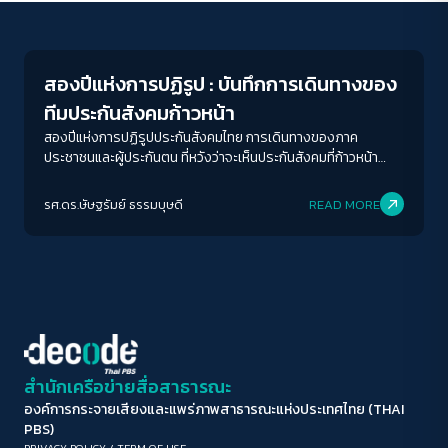
Conflict Resolution
ขนาดตัวอักษร
A-
A
A+
A++
สองปีแห่งการปฏิรูป : บันทึกการเดินทางของ
ระยะห่างข้อความ
ทีมประกันสังคมก้าวหน้า
ปกติ
มาก
มากที่สุด
สองปีแห่งการปฏิรูปประกันสังคมไทย การเดินทางของภาค
ประชาชนและผู้ประกันตน ที่หวังว่าจะเห็นประกันสังคมที่ก้าวหน้า
พร้อมสังคมที่ก้าวไปสู่รัฐสวัสดิการ
ปรับสีสำหรับตาบอดสี
รศ.ดร.ษัษฐรัมย์ ธรรมบุษดี
READ MORE
ปิด
Protan
Deutan
Tritan
คอนทราสต์สูง
โหมดขาวดำ
ฟอนต์อ่านง่าย
สำนักเครือข่ายสื่อสาธารณะ
องค์การกระจายเสียงและแพร่ภาพสาธารณะแห่งประเทศไทย (THAI
เน้นลิงก์
PBS)