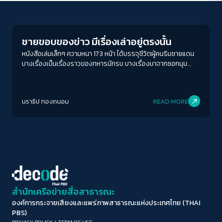
Journalism
ขนาดตัวอักษร
A-
A
A+
A++
ชายขอบของข่าว มีเรื่องเล่าอยู่ตรงนั้น
ระยะห่างข้อความ
หนังสือเล่มเล็กๆ ความหนา 173 หน้า ได้บรรจุชีวิตผู้คนริมชายแดน
บางเรื่องเป็นเรื่องราวของทหารนักรบ บางเรื่องมาจากซอกมุม
ปกติ
มาก
มากที่สุด
ชุมชนที่กำลังถูกรัฐและทุนลุกคืบชูธงในนามของการพัฒนาที่พร้อม
เบียดขับผู้คนที่อาศัยมาก่อนให้พ้นทาง หนังสือเล่มบางนี้ มาจาก
ปรับสีสำหรับตาบอดสี
ประสบการณ์ทำข่าวของ ภาสกร จำลองราช ผู้ก่อตั้งและ
นราธิป ทองถนอม
READ MORE
บรรณาธิการสำนักข่าวชายขอบ
ปิด
Protan
Deutan
Tritan
คอนทราสต์สูง
โหมดขาวดำ
ฟอนต์อ่านง่าย
สำนักเครือข่ายสื่อสาธารณะ
องค์การกระจายเสียงและแพร่ภาพสาธารณะแห่งประเทศไทย (THAI
เน้นลิงก์
PBS)