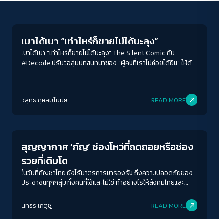
Crack Politics
เบาได้เบา “เท่าไหร่ก็ขายไม่ได้นะลุง”
เบาได้เบา "เท่าไหร่ก็ขายไม่ได้นะลุง" The Silent Comic กับ
#Decode ปรับวอลุ่มบทสนทนาของ “ผู้คนที่เราไม่ค่อยได้ยิน” ให้ดัง
ขึ้นด้วยท่วงทำนองของสถานการณ์ร้อนแรงในสัปดาห์ โดย เฮา –
วิสุทธิ์ กุศลมโนมัย
ACCESS
IBILITY
วิสุทธิ์ กุศลมโนมัย
READ MORE
Economy
ขนาดตัวอักษร
A-
A
A+
A++
สุญญากาศ ‘กัญ’ ช่องโหว่ที่ถดถอยหรือช่อง
ระยะห่างข้อความ
รวยที่เติบโต
ปกติ
มาก
มากที่สุด
ในวันที่กัญชาไทย ยังไร้มาตรการมารองรับ ถึงความปลอดภัยของ
ประชาชนทุกกลุ่ม ทั้งคนที่ใช้และไม่ใช่ ทำอย่างไรให้สังคมไทยและ
กัญชาเติบโตขึ้นไปพร้อม ๆ กัน ในช่วงเวลาหัวเลี้ยวหัวต่อเช่นนี้
ปรับสีสำหรับตาบอดสี
นทธร เกตุชู
READ MORE
ปิด
Protan
Deutan
Tritan