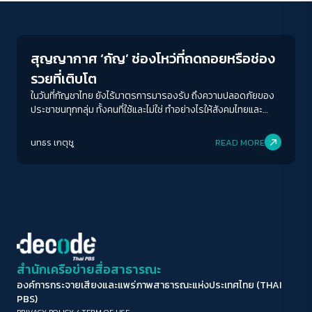
Economy
ขนาดตัวอักษร
A-
A
A+
A++
สุญญากาศ ‘กัญ’ ช่องโหว่ที่ถดถอยหรือช่อง
ระยะห่างข้อความ
รวยที่เติบโต
ปกติ
มาก
มากที่สุด
ในวันที่กัญชาไทย ยังไร้มาตรการมารองรับ ถึงความปลอดภัยของ
ประชาชนทุกกลุ่ม ทั้งคนที่ใช้และไม่ใช่ ทำอย่างไรให้สังคมไทยและ
กัญชาเติบโตขึ้นไปพร้อม ๆ กัน ในช่วงเวลาหัวเลี้ยวหัวต่อเช่นนี้
ปรับสีสำหรับตาบอดสี
นทธร เกตุชู
READ MORE
ปิด
Protan
Deutan
Tritan
คอนทราสต์สูง
โหมดขาวดำ
ฟอนต์อ่านง่าย
สำนักเครือข่ายสื่อสาธารณะ
องค์การกระจายเสียงและแพร่ภาพสาธารณะแห่งประเทศไทย (THAI
เน้นลิงก์
PBS)