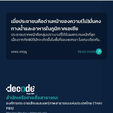
News
ขนาดตัวอักษร
A-
A
A+
A++
เมื่อประชาชนคือด่านหน้าของความ(ไม่)มั่นคง
ระยะห่างข้อความ
ทางน้ำและอาหารในภูมิภาคเอเชีย
ปกติ
มาก
มากที่สุด
ประชาชนรากหญ้าคือกลุ่มเปราะบางที่ได้รับผลกระทบหนักที่สุด
เนื่องจากภัยพิบัติมักจะเกิดขึ้นในพื้นที่ของพวกเขา ในขณะเดียวกัน
รัฐกลับไม่มีมาตรการใด ๆ ในการรับมือกับภูมิอากาศที่ย่ำแย่มากขึ้น
ปรับสีสำหรับตาบอดสี
ทุกวัน
นทธร เกตุชู
READ MORE
ปิด
Protan
Deutan
Tritan
คอนทราสต์สูง
โหมดขาวดำ
ฟอนต์อ่านง่าย
สำนักเครือข่ายสื่อสาธารณะ
องค์การกระจายเสียงและแพร่ภาพสาธารณะแห่งประเทศไทย (THAI
เน้นลิงก์
PBS)