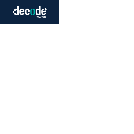
Futurism
Journalism
Crack 
Education
Peace
Sustainability
Workers/Economy
Human Rights