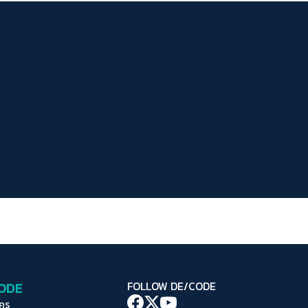
ระยะห่างข้อความ
ปกติ
มาก
มากที่สุด
ปรับสีสำหรับตาบอดสี
ปิด
Protan
Deutan
Tritan
คอนทราสต์สูง
โหมดขาวดำ
ฟอนต์อ่านง่าย
เน้นลิงก์
เน้นกรอบ Focus
CODE
FOLLOW DE/CODE
ซ่อนรูปภาพ
ใคร