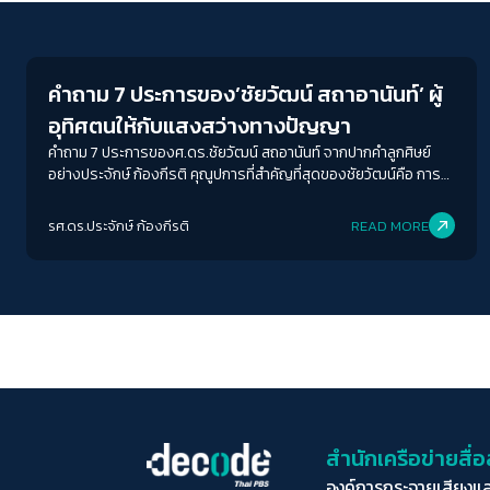
Crack Politics
คำถาม 7 ประการของ’ชัยวัฒน์ สถาอานันท์’ ผู้
อุทิศตนให้กับแสงสว่างทางปัญญา
คำถาม 7 ประการของศ.ดร.ชัยวัฒน์ สถอานันท์ จากปากคำลูกศิษย์
อย่างประจักษ์ ก้องกีรติ คุณูปการที่สำคัญที่สุดของชัยวัฒน์คือ การ
ฝึกฝนให้คนตั้งคำถาม ในฐานะคนสอนหนังสือในรั้วมหาวิทยาลัย
ชัยวัฒน์มักจะบอกกับลูกศิษย์ในห้องเรียนที่เขาสอนเสมอว่า คำถาม
รศ.ดร.ประจักษ์ ก้องกีรติ
READ MORE
สำคัญกว่าคำตอบเป็นอันมาก
สำนักเครือข่ายสื
องค์การกระจายเสียงแ