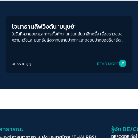
Life Matters
โจนาธานลิฟวิงตัน ‘มนุษย์’
ในวันที่ความขบถและการตั้งคำถามหวนกลับมาอีกครั้ง เรื่องราวของ
ความหวังและมนตร์ขลังจากปลายปากกาและจงอยปากของริชาร์ด
บาร์ค 'นางนวล' และโจนาธานลิฟวิงตัน 'มนุษย์'
นทธร เกตุชู
READ MORE
่อสาธารณะ
รู้จัก DE/
ละแพร่ภาพสาธารณะแห่งประเทศไทย (THAI PBS)
DE/CODE คือ