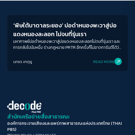
Environment
ขนาดตัวอักษร
A-
A
A+
A++
‘พิษใต้บาดาลระยอง’ บ่อดำหนองพะวาสู่บ่อ
ระยะห่างข้อความ
แดงหนองละลอก ไม่จบที่รุ่นเรา
ปกติ
มาก
มากที่สุด
มหากาพย์บ่อดำหนองพะวาสู่บ่อแดงหนองละลอกไม่จบที่รุ่นเรา และ
การกลับไปนับหนึ่ง ร่างกฎหมาย PRTR อีกครั้งก็ไม่อาจการันตีได้ว่า
สิ่งแวดล้อมและชีวิตที่สูญเสียไปนั้นจะกลับคืน เมื่อทุกเวลาที่เสียไป
ปรับสีสำหรับตาบอดสี
ไม่ใช่การรอ แต่นับถอยหลังต่อการสูญเสียบ้านทั้งหลังของ
นทธร เกตุชู
READ MORE
ปิด
Protan
Deutan
Tritan
ครอบครัวใดครอบครัวหนึ่งไปตลอดกาล
คอนทราสต์สูง
โหมดขาวดำ
ฟอนต์อ่านง่าย
สำนักเครือข่ายสื่อสาธารณะ
องค์การกระจายเสียงและแพร่ภาพสาธารณะแห่งประเทศไทย (THAI
เน้นลิงก์
PBS)