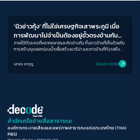
Conflict Resolution
ขนาดตัวอักษร
A-
A
A+
A++
‘นิวอ่าวกุ้ง’ ที่ไม่ใช่เศรษฐกิจเสาพระภูมิ เมื่อ
ระยะห่างข้อความ
การพัฒนาไม่จำเป็นต้องอยู่ขั้วตรงข้ามกับ
ปกติ
มาก
มากที่สุด
การอนุรักษ์
ภายใต้ตัวละครที่หลากหลายและคิดต่างกัน ทั้งชาวบ้านที่เห็นด้วยกับ
การสร้างขุดลอกร่องน้ำเพื่อสร้างมารีน่า และชาวบ้านที่กังวลถึง
ผลกระทบที่จะตามมา กรมเจ้าท่าและหน่วยงานรัฐในพื้นที่ที่มีบทบาท
ปรับสีสำหรับตาบอดสี
ในฐานะผู้เล่น รวมถึงนักวิชาการที่มาร่วมหาทางออกให้กับชุมชน เหตุ
นทธร เกตุชู
READ MORE
ปิด
Protan
Deutan
Tritan
ใด เมื่อเกิดโครงการพัฒนาในพื้นที่ธรรมชาติเหล่านี้ การพัฒนาถึง
สวนทางกับการอนุรักษ์เสมอ
คอนทราสต์สูง
โหมดขาวดำ
ฟอนต์อ่านง่าย
สำนักเครือข่ายสื่อสาธารณะ
องค์การกระจายเสียงและแพร่ภาพสาธารณะแห่งประเทศไทย (THAI
เน้นลิงก์
PBS)