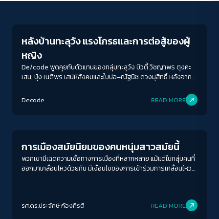
Crack Politics
หลังบ้านทะลุวัง แรงโกรธและการต่อสู้ของผู้
หญิง
De/code พูดคุยกับตัวแทนของกลุ่มทะลุวัง บิวตี้ วิชญาพร ตุงคะ
เสน, บุ้ง เนติพร เสน่ห์สังคมและใบปอ–ณัฐนิช ดวงมุสิทธิ์ หลังจาก
เกิดเหตุการณ์ดังกล่าว ในวันที่พวกเขาบอกว่า ยังคงเดินอยู่บนหลัก
ACCESS
IBILITY
การเดิม เพียงแค่วิธีการเคลื่อนไหวไม่ถูกใจสังคมที่เป็นอนุรักษนิยม
Decode
READ MORE
อย่างสังคมไทย
Crack Politics
ขนาดตัวอักษร
A-
A
A+
A++
การเมืองสมัยนิยมของคนหนุ่มสาวสมัยนี้
ระยะห่างข้อความ
พวกเขามีเฉดความเชื่อทางการเมืองที่หลากหลาย แม้แต่ในกลุ่มคนที่
ออกมาเคลื่อนไหวด้วยกัน มีเงื่อนไขของการเข้าร่วมการเคลื่อนไหวที่
ปกติ
มาก
มากที่สุด
แตกต่างกันออกไป ไม่ว่าจะเป็นปัจจัยภูมิหลังครอบครัว
ประสบการณ์ในวัยเรียน วัฒนธรรมการเมืองในแต่ละท้องถิ่น การ
ปรับสีสำหรับตาบอดสี
เข้าถึงข้อมูลข่าวสารโดยเฉพาะสื่อดิจิทัล และสภาพแวดล้อมทางการ
รศ.ดร.ประจักษ์ ก้องกีรติ
READ MORE
เมืองระดับชาติ
ปิด
Protan
Deutan
Tritan