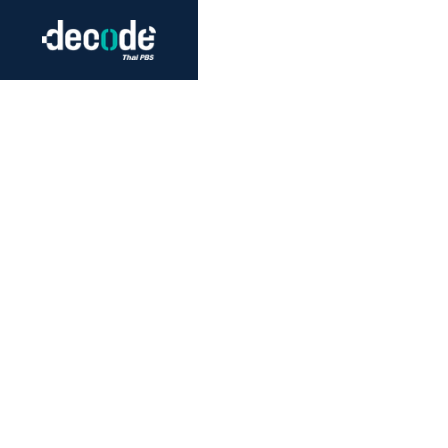
Futurism
Journalism
Crack 
Education
Peace
Sustainability
Workers/Economy
Human Rights