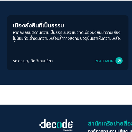
Inequality
เมืองยั่งยืนที่เป็นธรรม
หากละเลยมิติด้านความเป็นธรรมแล้ว แนวคิดเมืองยั่งยืนมีความเสี่ยง
ไม่น้อยที่จะซ้ำเติมความเหลื่อมล้ำทางสังคม ปัจจุบันเราเห็นความเหลื่อม
ล้ำที่แสดงออกผ่านมิติทางชนชั้น เช่น คนรวยมีบ้านหรูพื้นที่กว้างขวาง
สะดวกสบายต่างกับคนจนที่เช่าห้องเล็กๆ อยู่ในชุมชนแออัด
รศ.ดร.บุญเลิศ วิเศษปรีชา
READ MORE
สำนักเครือข่ายสื
องค์การกระจายเสียงแ