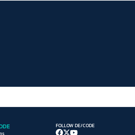
ระยะห่างข้อความ
ปกติ
มาก
มากที่สุด
ปรับสีสำหรับตาบอดสี
ปิด
Protan
Deutan
Tritan
คอนทราสต์สูง
โหมดขาวดำ
ฟอนต์อ่านง่าย
เน้นลิงก์
เน้นกรอบ Focus
CODE
FOLLOW DE/CODE
ซ่อนรูปภาพ
ใคร