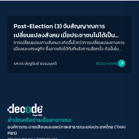
Crack Politics
ขนาดตัวอักษร
A-
A
A+
A++
Post-Election (3) จับสัญญาณการ
ระยะห่างข้อความ
เปลี่ยนแปลงสังคม เมื่อประชาชนไม่ได้เป็น
ปกติ
มาก
มากที่สุด
ของตายของใคร
การเปลี่ยนแปลงทางสังคมจะเกิดขึ้นไวกว่าการเปลี่ยนแปลงทางการ
เมืองและเศรษฐกิจ ซึ่งอาจเกิดได้ทันทีหลังการเลือกตั้ง ดังนั้นใน
กรณีของสังคมไทยแม้การเลือกตั้ง อาจยังไม่ได้เห็นการ
ปรับสีสำหรับตาบอดสี
เปลี่ยนแปลงทางอำนาจรัฐที่ชัดเจน
รศ.ดร.ษัษฐรัมย์ ธรรมบุษดี
READ MORE
ปิด
Protan
Deutan
Tritan
คอนทราสต์สูง
โหมดขาวดำ
ฟอนต์อ่านง่าย
สำนักเครือข่ายสื่อสาธารณะ
องค์การกระจายเสียงและแพร่ภาพสาธารณะแห่งประเทศไทย (THAI
เน้นลิงก์
PBS)