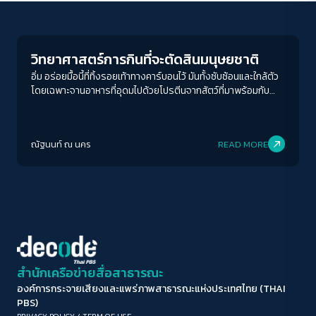
Environment
ขนาดตัวอักษร
A-
A
A+
A++
วิทยาศาสตร์การกินที่จะตัดสินมนุษยชาติ
ระยะห่างข้อความ
อิ่ม อร่อยมื้อนี้ที่ทิ้งรอยเท้าทางคาร์บอนไว้ มันทั้งซับซ้อนและใกล้ตัว
โดยเฉพาะจานอาหารที่อุดมไปด้วยโปรตีนจากสัตว์ที่มาพร้อมกับ
ปกติ
มาก
มากที่สุด
ต้นทุนด้านสิ่งแวดล้อมที่สูงตามไปด้วย
ปรับสีสำหรับตาบอดสี
ณัฐนนท์ ณ นคร
READ MORE
ปิด
Protan
Deutan
Tritan
คอนทราสต์สูง
โหมดขาวดำ
ฟอนต์อ่านง่าย
สำนักเครือข่ายสื่อสาธารณะ
องค์การกระจายเสียงและแพร่ภาพสาธารณะแห่งประเทศไทย (THAI
เน้นลิงก์
PBS)