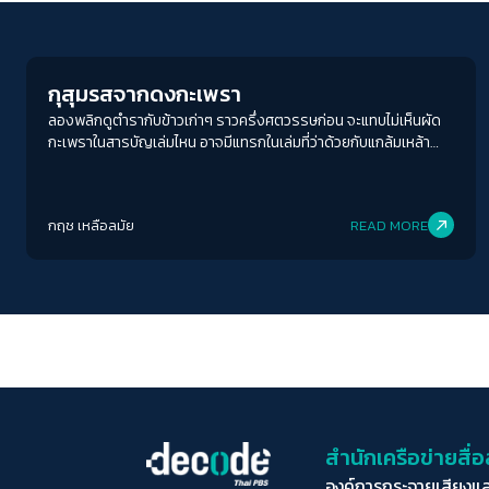
Human & Society
กุสุมรสจากดงกะเพรา
ลองพลิกดูตำรากับข้าวเก่าๆ ราวครึ่งศตวรรษก่อน จะแทบไม่เห็นผัด
กะเพราในสารบัญเล่มไหน อาจมีแทรกในเล่มที่ว่าด้วยกับแกล้มเหล้า
เบียร์บ้าง แต่ก็มิได้ให้ความสำคัญอะไรเป็นพิเศษ ถ้าเป็นฉบับทางการ
หน่อย ตัวอย่างเช่น ตำรับอาหารวิทยาลัยในวัง เป็นไม่มีร่องรอยให้เห็น
เอาเลย เรียกได้ว่า ผัดกะเพรา หรือผัดพริกใบกะเพรานั้น ไม่ใช่อะไรที่
กฤช เหลือลมัย
READ MORE
สลักสำคัญในช่วงสักสามสิบสี่สิบปีก่อนหน้านี้
สำนักเครือข่ายสื
องค์การกระจายเสียงแ