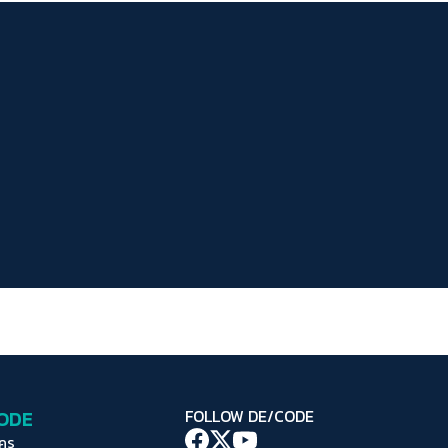
ระยะห่างข้อความ
ปกติ
มาก
มากที่สุด
ปรับสีสำหรับตาบอดสี
ปิด
Protan
Deutan
Tritan
คอนทราสต์สูง
โหมดขาวดำ
ฟอนต์อ่านง่าย
เน้นลิงก์
เน้นกรอบ Focus
CODE
FOLLOW DE/CODE
ซ่อนรูปภาพ
ใคร