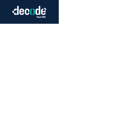
Futurism
Journalism
Crack 
Education
Peace
Sustainability
Workers/Economy
Human Rights