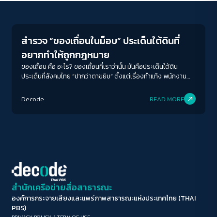
Journalism
ขนาดตัวอักษร
A-
A
A+
A++
สำรวจ “ของเถื่อนในม็อบ” ประเด็นใต้ดินที่
ระยะห่างข้อความ
อยากทำให้ถูกกฎหมาย
ปกติ
มาก
มากที่สุด
ของเถื่อน คือ อะไร? ของเถื่อนที่เราว่านั้น มันคือประเด็นใต้ดิน
ประเด็นที่สังคมไทย “ปากว่าตาขยิบ” ตั้งแต่เรื่องทำแท้ง พนักงาน
ขายบริการ ไปจนกระทั่งการพูดถึงรสชาติเครื่องดื่มบางชนิด วันนี้
ปรับสีสำหรับตาบอดสี
ในการชุมนุมหลาย ๆ ครั้ง ประเด็นข้างเคียงข้อเรียกร้องบนเวทีเรา
Decode
READ MORE
ปิด
Protan
Deutan
Tritan
ยังเห็นประเด็นเหล่านี้ที่คนรุ่นใหม่ต้องการทำให้ดีขึ้นในเชิงกฎหมาย
หรือทำให้มันถูกกฎหมาย (Legalise) เพื่อที่ว่าทุกที่อยู่แวดล้อมในวง
นี้…จะได้รับสิทธิ์การคุ้มครองอย่างเต็มที่ ของเถื่อน 01: Sex Worker
คอนทราสต์สูง
“สิ่งที่ยากที่สุดในการต่อสู้เรื่องนี้คือการสู้กับความเชื่อของคนที่เชื่อ
ว่างานนี้เป็นการลดทอนศักดิ์ศรี ซึ่งไม่ใช่ศักดิ์ของคนทำงาน แต่คือ
ศักดิ์ศรีภาพรวมของประเทศ เราต้องการให้เข้าใจสิทธิความเป็น
โหมดขาวดำ
มนุษย์มากกว่าการรักษาภาพลักษณ์ของประเทศ ประเทศของเรายัง
อยู่ในกรอบผู้หญิงดี ถ้าเราพ้นกรอบนี้มาได้ประเด็นการต่อสู้ของเรา
ฟอนต์อ่านง่าย
น่าจะรอด” ชัชลาวัณย์ เมืองจันทร์ ตัวแทนกลุ่ม sex worker บอก
สำนักเครือข่ายสื่อสาธารณะ
เล่าถึงความต้องการที่อยากเห็นอาชีพนี้และคนในสังคมมีส่วนร่วม
องค์การกระจายเสียงและแพร่ภาพสาธารณะแห่งประเทศไทย (THAI
ลงชื่อเสนอร่างยกเลิก พ.ร.บ.ป้องกันและปราบปรามการค้าประเวณี
เน้นลิงก์
PBS)
พ.ศ. 2539 จำนวน 10,000 รายชื่อ เพื่อให้งานขายบริการไม่ผิด