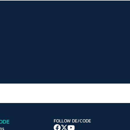
ระยะห่างข้อความ
ปกติ
มาก
มากที่สุด
ปรับสีสำหรับตาบอดสี
ปิด
Protan
Deutan
Tritan
คอนทราสต์สูง
โหมดขาวดำ
ฟอนต์อ่านง่าย
เน้นลิงก์
เน้นกรอบ Focus
CODE
FOLLOW DE/CODE
ซ่อนรูปภาพ
ใคร