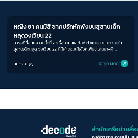
Education
หญิง ยา คนมีสี ซากปรักหักพังบนสุสานเด็ก
หลุดวงเวียน 22
สารคดีกึ่งบทความสั้นที่เล่าเรื่อง เนยและไอซ์ ตัวแทนของเยาวชนใน
สุสานเด็กหลุด 'วงเวียน 22' ที่มีคำตอบให้เลือกเพียง เล่นยา-ค้า
บริการ-ทัวร์สถานพินิจ รวมถึงอิทธิพลของคนมีสีในทุนสีเทา ฉกฉวย
และขูดรีด
นทธร เกตุชู
READ MORE
สำนักเครือข่ายสื
องค์การกระจายเสียงแ