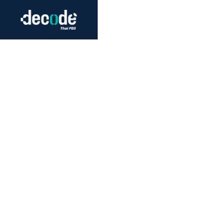
Futurism
Journalism
Crack 
Education
Peace
Sustainability
Workers/Economy
Human Rights