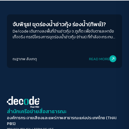
Conflict Resolution
ขนาดตัวอักษร
A-
A
A+
A++
จับพิรุธ! ขุดร่องน้ำอ่าวกุ้ง ร่องน้ำ(ทิพย์)?
ระยะห่างข้อความ
De/code เดินทางลงพื้นที่บ้านอ่าวกุ้ง จ.ภูเก็ต เพื่อจับตาและหาข้อ
เท็จจริง กรณีโครงการขุดร่องน้ำอ่าวกุ้ง (ท่าเล) ที่กำลังจะกระทบ
ปกติ
มาก
มากที่สุด
วิถีชาวประมง และแหล่งปะการังที่สำคัญของพื้นที่
ปรับสีสำหรับตาบอดสี
ณฐาภพ สังเกตุ
READ MORE
ปิด
Protan
Deutan
Tritan
คอนทราสต์สูง
โหมดขาวดำ
ฟอนต์อ่านง่าย
สำนักเครือข่ายสื่อสาธารณะ
องค์การกระจายเสียงและแพร่ภาพสาธารณะแห่งประเทศไทย (THAI
เน้นลิงก์
PBS)