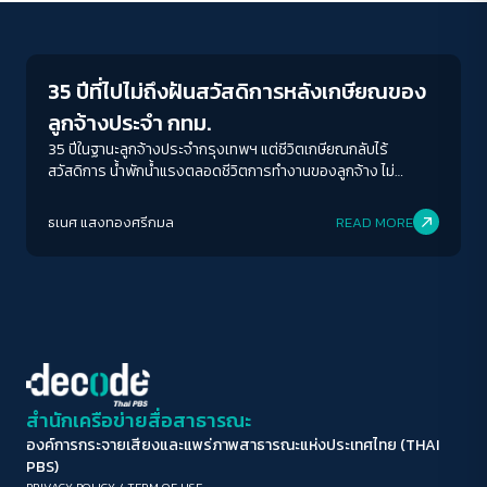
Inequality
ขนาดตัวอักษร
A-
A
A+
A++
35 ปีที่ไปไม่ถึงฝันสวัสดิการหลังเกษียณของ
ระยะห่างข้อความ
ลูกจ้างประจำ กทม.
ปกติ
มาก
มากที่สุด
35 ปีในฐานะลูกจ้างประจำกรุงเทพฯ แต่ชีวิตเกษียณกลับไร้
สวัสดิการ น้ำพักน้ำแรงตลอดชีวิตการทำงานของลูกจ้าง ไม่
สามารถแลกเป็นสวัสดิการในบั้นปลายชีวิตได้เลยหรือ?
ปรับสีสำหรับตาบอดสี
ธเนศ แสงทองศรีกมล
READ MORE
ปิด
Protan
Deutan
Tritan
คอนทราสต์สูง
โหมดขาวดำ
ฟอนต์อ่านง่าย
สำนักเครือข่ายสื่อสาธารณะ
องค์การกระจายเสียงและแพร่ภาพสาธารณะแห่งประเทศไทย (THAI
เน้นลิงก์
PBS)