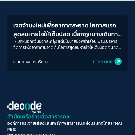
Conflict Resolution
ขนาดตัวอักษร
A-
A
A+
A++
เจตจำนงใหม่เพื่ออากาศสะอาด โอกาสแรก
ระยะห่างข้อความ
สูดลมหายใจให้เต็มปอด เมื่อกฎหมายเดินทาง
ปกติ
มาก
มากที่สุด
ถึงสภา
17 ปีที่หมอกควันยังคละคลุ้ง แต่นโยบายยังพร่าเลือน พรบ.บริหาร
จัดการเพื่ออากาศสะอาด กับโอกาสสูดลมหายใจให้เต็มปอด จะเกิด
ขึ้นจริงหรือเป็นแค่นิยายเล่มเก่า?
ปรับสีสำหรับตาบอดสี
ธเนศ แสงทองศรีกมล
READ MORE
ปิด
Protan
Deutan
Tritan
คอนทราสต์สูง
โหมดขาวดำ
ฟอนต์อ่านง่าย
สำนักเครือข่ายสื่อสาธารณะ
องค์การกระจายเสียงและแพร่ภาพสาธารณะแห่งประเทศไทย (THAI
เน้นลิงก์
PBS)