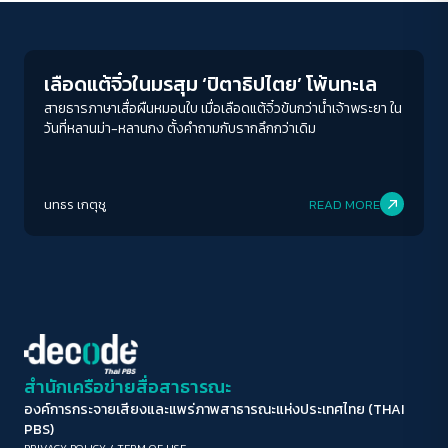
Play Read
ขนาดตัวอักษร
A-
A
A+
A++
เลือดแต้จิ๋วในมรสุม ‘ปิตาธิปไตย’ โพ้นทะเล
ระยะห่างข้อความ
สายธารภาษาเสื่อผืนหมอนใบ เมื่อเลือดแต้จิ๋วข้นกว่าน้ำเจ้าพระยา ใน
วันที่หลานม่า-หลานกง ตั้งคำถามกับรากลึกกว่าเดิม
ปกติ
มาก
มากที่สุด
ปรับสีสำหรับตาบอดสี
นทธร เกตุชู
READ MORE
ปิด
Protan
Deutan
Tritan
คอนทราสต์สูง
โหมดขาวดำ
ฟอนต์อ่านง่าย
สำนักเครือข่ายสื่อสาธารณะ
องค์การกระจายเสียงและแพร่ภาพสาธารณะแห่งประเทศไทย (THAI
เน้นลิงก์
PBS)