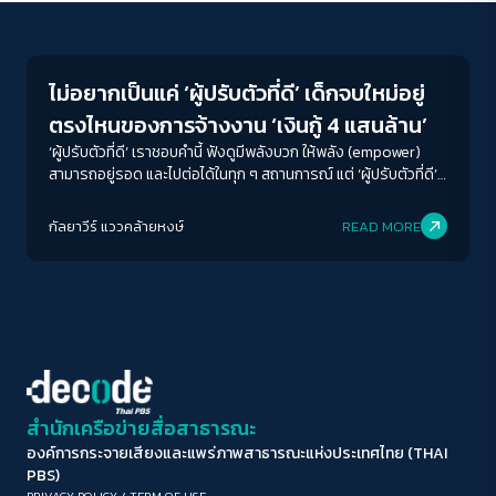
Economy
ขนาดตัวอักษร
A-
A
A+
A++
ไม่อยากเป็นแค่ ‘ผู้ปรับตัวที่ดี’ เด็กจบใหม่อยู่
ระยะห่างข้อความ
ตรงไหนของการจ้างงาน ‘เงินกู้ 4 แสนล้าน’
ปกติ
มาก
มากที่สุด
‘ผู้ปรับตัวที่ดี’ เราชอบคำนี้ ฟังดูมีพลังบวก ให้พลัง (empower)
สามารถอยู่รอด และไปต่อได้ในทุก ๆ สถานการณ์ แต่ ‘ผู้ปรับตัวที่ดี’
ในความหมายของ คณิน ฉินเฉิดฉาย นิสิตปีสุดท้ายของคณะ
ปรับสีสำหรับตาบอดสี
รัฐศาสตร์และนิติศาสตร์ มหาวิทยาลัยบูรพา วัย 22 ปี ที่เราได้คุยนั้น
กัลยาวีร์ แววคล้ายหงษ์
READ MORE
ปิด
Protan
Deutan
Tritan
แตกต่างไป มันมีความหมายถึงการ “จำยอม” ต่อโครงสร้างสังคม
และเศรษฐกิจที่ไม่ได้เอื้ออวยคนรุ่นใหม่เท่าไหร่นัก ผลักการปรับตัว
เป็นหน้าที่...ที่ดี และเป็นที่ของใครของมัน โดยเฉพาะการหางาน และ
คอนทราสต์สูง
ความมั่นคงในชีวิต
โหมดขาวดำ
ฟอนต์อ่านง่าย
สำนักเครือข่ายสื่อสาธารณะ
องค์การกระจายเสียงและแพร่ภาพสาธารณะแห่งประเทศไทย (THAI
เน้นลิงก์
PBS)