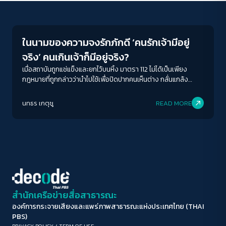
Crack Politics
ขนาดตัวอักษร
A-
A
A+
A++
ในนามของความจงรักภักดี ‘คนรักเจ้ามีอยู่
ระยะห่างข้อความ
จริง’ คนเกินเจ้าก็มีอยู่จริง?
ปกติ
มาก
มากที่สุด
เมื่อสถาบันถูกแช่แข็งและยกไว้บนหิ้ง มาตรา 112 ไม่ได้เป็นเพียง
กฎหมายที่ถูกกล่าวว่านำไปใช้เพื่อปิดปากคนเห็นต่าง กลั่นแกล้ง
ทางการเมือง กลับยังมีวาระซ่อนเร้นภายใต้เสื้อของความจงรักภักดี
ปรับสีสำหรับตาบอดสี
ในวันที่คนรักเจ้าใช้เพื่อปกป้องสถาบัน แต่ยังมีคนเกินเจ้าสวมเสื้อ
นทธร เกตุชู
READ MORE
ปิด
Protan
Deutan
Tritan
ของความจงรักภักดีใช้ ม.112 และสถาบันเป็นช่องทางหากิน
คอนทราสต์สูง
โหมดขาวดำ
ฟอนต์อ่านง่าย
สำนักเครือข่ายสื่อสาธารณะ
องค์การกระจายเสียงและแพร่ภาพสาธารณะแห่งประเทศไทย (THAI
เน้นลิงก์
PBS)