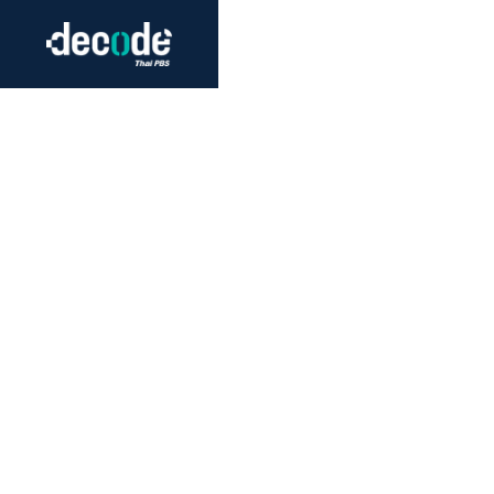
Futurism
Journalism
Crack 
Education
Peace
Sustainability
Workers/Economy
Human Rights