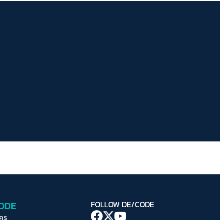
ระยะห่างข้อความ
ปกติ
มาก
มากที่สุด
ปรับสีสำหรับตาบอดสี
ปิด
Protan
Deutan
Tritan
คอนทราสต์สูง
โหมดขาวดำ
ฟอนต์อ่านง่าย
เน้นลิงก์
เน้นกรอบ Focus
CODE
FOLLOW DE/CODE
ซ่อนรูปภาพ
ใคร