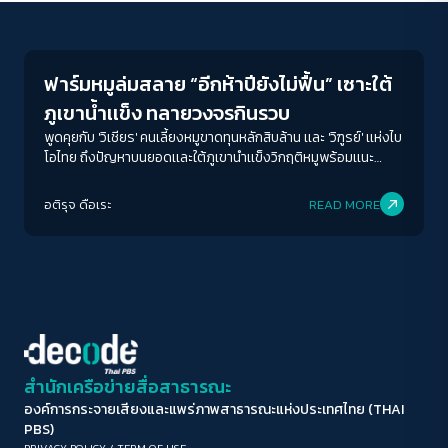
Economy
ขนาดตัวอักษร
A-
A
A+
A++
ฟาร์มหมูล่มสลาย “อีกห้าปียังไม่ฟื้น” เซาะใต้
ระยะห่างข้อความ
ภูเขาน้ำเเข็ง ทลายวงจรกินรวบ
ปกติ
มาก
มากที่สุด
พูดคุยกับ 'วิเชียร' คนเลี้ยงหมูขาดทุนหลักสิบล้าน เเละ 'วิฑูรย์' เเห่งไบ
โอไทย ถึงปัญหาบนยอดเเละใต้ภูเขานำเเข็งวิกฤติหมูพร้อมเเนะ
ทางออกช่วยเกษตรกรรายเล็ก-กลาง
ปรับสีสำหรับตาบอดสี
อติรุจ ดือเระ
READ MORE
ปิด
Protan
Deutan
Tritan
คอนทราสต์สูง
โหมดขาวดำ
ฟอนต์อ่านง่าย
สำนักเครือข่ายสื่อสาธารณะ
องค์การกระจายเสียงและแพร่ภาพสาธารณะแห่งประเทศไทย (THAI
เน้นลิงก์
PBS)