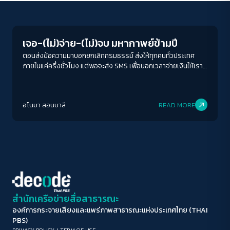
Economy
ขนาดตัวอักษร
A-
A
A+
A++
เจอ-(ไม่)จ่าย-(ไม่)จบ มหากาพย์ข้ามปี
ระยะห่างข้อความ
ตอนส่งข้อความมาบอกยกเลิกกรมธรรม์ ส่งให้ทุกคนทั่วประเทศ
ภายในแค่ครึ่งชั่วโมง แต่พอจะส่ง SMS เพื่อบอกเวลาจ่ายเงินให้เรา
ปกติ
มาก
มากที่สุด
โอ้โห..ยากเย็นเหลือเกิน
ปรับสีสำหรับตาบอดสี
อโนมา สอนบาลี
READ MORE
ปิด
Protan
Deutan
Tritan
คอนทราสต์สูง
โหมดขาวดำ
ฟอนต์อ่านง่าย
สำนักเครือข่ายสื่อสาธารณะ
องค์การกระจายเสียงและแพร่ภาพสาธารณะแห่งประเทศไทย (THAI
เน้นลิงก์
PBS)