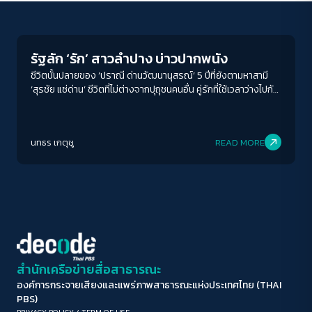
Human Rights
ขนาดตัวอักษร
A-
A
A+
A++
รัฐลัก ‘รัก’ สาวลำปาง บ่าวปากพนัง
ระยะห่างข้อความ
ชีวิตบั้นปลายของ ’ปราณี ด่านวัฒนานุสรณ์’ 5 ปีที่ยังตามหาสามี
‘สุรชัย แซ่ด่าน’ ชีวิตที่ไม่ต่างจากปุถุชนคนอื่น คู่รักที่ใช้เวลาว่างไปกับ
ปกติ
มาก
มากที่สุด
การดูหนัง ชอบทานแกงใต้ และอยากอยู่ด้วยกันไปจนวันสุดท้าย แต่
รัฐกลับมองพวกเขาเป็นเพียงปีศาจ ชีวิตจริงที่ต้องไปต่อของ
ปรับสีสำหรับตาบอดสี
ครอบครัวผู้ถูกอุ้มหาย ที่รัฐเผด็จการไม่เข้าใจว่าการรอมันเจ็บปวด
นทธร เกตุชู
READ MORE
เพียงใด
ปิด
Protan
Deutan
Tritan
คอนทราสต์สูง
โหมดขาวดำ
ฟอนต์อ่านง่าย
สำนักเครือข่ายสื่อสาธารณะ
องค์การกระจายเสียงและแพร่ภาพสาธารณะแห่งประเทศไทย (THAI
เน้นลิงก์
PBS)