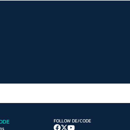
ระยะห่างข้อความ
ปกติ
มาก
มากที่สุด
ปรับสีสำหรับตาบอดสี
ปิด
Protan
Deutan
Tritan
คอนทราสต์สูง
โหมดขาวดำ
ฟอนต์อ่านง่าย
เน้นลิงก์
เน้นกรอบ Focus
CODE
FOLLOW DE/CODE
ซ่อนรูปภาพ
ใคร