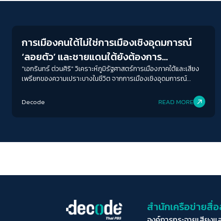
Election
การเมืองคนใต้ไม่ใช่การเมืองเชิงอุดมการณ์
‘ลอยตัว’ และชายแดนใต้ยังต้องการ
‘สันติภาพ’ ที่กินได้
"เอกรินทร์ ต่วนศิริ" วิเคราะห์ภูมิรัฐศาสตร์การเมืองภาคใต้และเสียง
เพรียกของความเปราะบางในชีวิต จากการเมืองเชิงอุดมการณ์
ลอยตัวไปสู่การเมืองของการเอาตัวรอดอย่างมีศักดิ์ศรี
Decode
READ MORE
สำนักเครือข่ายสื
องค์การกระจายเสียงแ