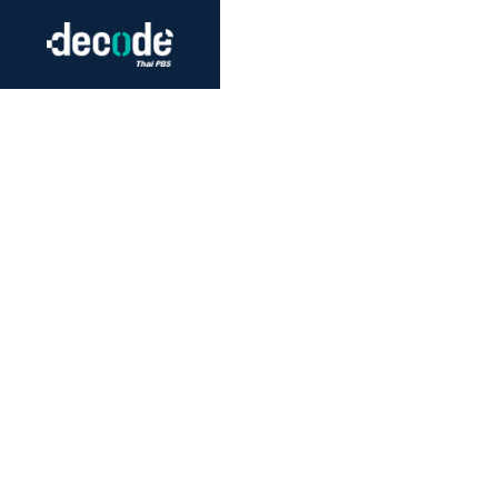
Futurism
Journalism
Crack 
Education
Peace
Sustainability
Workers/Economy
Human Rights