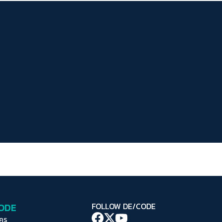
ระยะห่างข้อความ
ปกติ
มาก
มากที่สุด
ปรับสีสำหรับตาบอดสี
ปิด
Protan
Deutan
Tritan
คอนทราสต์สูง
โหมดขาวดำ
ฟอนต์อ่านง่าย
เน้นลิงก์
เน้นกรอบ Focus
CODE
FOLLOW DE/CODE
ซ่อนรูปภาพ
ใคร