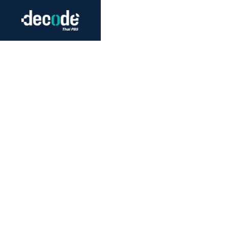
Futurism
Journalism
Crack 
Education
Peace
Sustainability
Workers/Economy
Human Rights