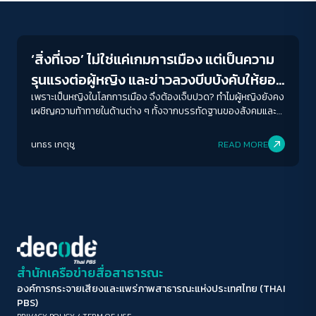
Gender & Sexuality
ขนาดตัวอักษร
A-
A
A+
A++
‘สิ่งที่เจอ’ ไม่ใช่แค่เกมการเมือง แต่เป็นความ
ระยะห่างข้อความ
รุนแรงต่อผู้หญิง และข่าวลวงบีบบังคับให้ยอม
ปกติ
มาก
มากที่สุด
‘จำนน’
เพราะเป็นหญิงในโลกการเมือง จึงต้องเจ็บปวด? ทำไมผู้หญิงยังคง
เผชิญความท้าทายในด้านต่าง ๆ ทั้งจากบรรทัดฐานของสังคมและ
การรับรู้ของสังคมที่ยังเห็นพื้นที่การเมืองเป็นพื้นที่ของผู้ชาย หรือ
ปรับสีสำหรับตาบอดสี
เพราะสังคมไทยยังไม่ยอมรับบทบาทที่เท่าเทียมของผู้หญิงในการ
นทธร เกตุชู
READ MORE
ปิด
Protan
Deutan
Tritan
เป็นผู้นำทางการเมือง บทบาทของสื่อและความรุนแรงบนโลก
ออนไลน์ ที่ยังไม่หายไปจากนักการเมืองหญิง เมื่อความรุนแรงด้วย
เหตุแห่งเพศ ไม่เพียงส่งผลเสียต่อพรรคการเมืองหรือบุคคลใด
คอนทราสต์สูง
บุคคลหนึ่งเท่านั้น แต่ยังรวมถึงคุณภาพของการเลือกตั้งและความ
เข้มแข็งของระบอบประชาธิปไตยในภาพรวม
โหมดขาวดำ
ฟอนต์อ่านง่าย
สำนักเครือข่ายสื่อสาธารณะ
องค์การกระจายเสียงและแพร่ภาพสาธารณะแห่งประเทศไทย (THAI
เน้นลิงก์
PBS)