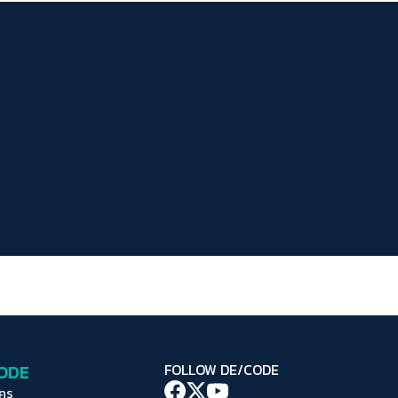
ระยะห่างข้อความ
ปกติ
มาก
มากที่สุด
ปรับสีสำหรับตาบอดสี
ปิด
Protan
Deutan
Tritan
คอนทราสต์สูง
โหมดขาวดำ
ฟอนต์อ่านง่าย
เน้นลิงก์
เน้นกรอบ Focus
CODE
FOLLOW DE/CODE
ซ่อนรูปภาพ
ใคร