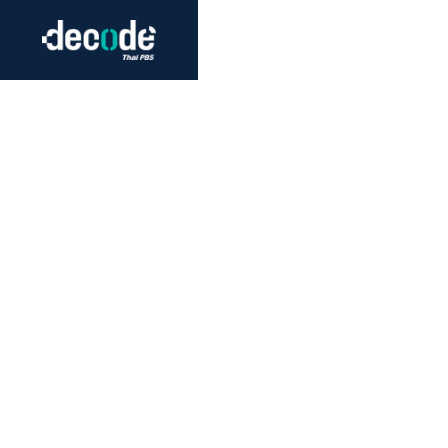
Futurism
Journalism
Crack 
Education
Peace
Sustainability
Workers/Economy
Human Rights