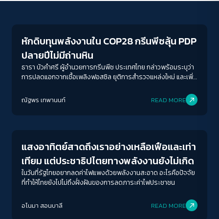
Conflict Resolution
หักดิบทุนพลังงานใน COP28 กรีนพีซลุ้น PDP
ปลายปีไม่มีถ่านหิน
ธารา บัวคำศรี ผู้อำนวยการกรีนพีซ ประเทศไทย กล่าวพร้อมระบุว่า
การปลดแอกจากเชื้อเพลิงฟอสซิล ยุติการสำรวจแหล่งใหม่ และเพิ่ม
พลังงานหมุนเวียนเป็นสิ่งที่ต้องทำไปพร้อม ๆ กัน ในขณะที่รายงาน
ACCESS
IBILITY
ความคืบหน้าในการทบทวนสถานการณ์และการดำเนินงานระดับโลก
ณัฐพร เทพานนท์
READ MORE
(Global Stocktake Synthesis Report) จะเข้มข้นมากขึ้นใน
Economy
COP28 ซึ่งสามารถเป็นตัววัดศักยภาพที่เกิดขึ้นว่าจะหน้าตาเป็น
ขนาดตัวอักษร
อย่างไร เพราะความสำเร็จของ Global Stocktake ก็คือความ
A-
A
A+
A++
สำเร็จของ COP28
แสงอาทิตย์สาดถึงเราอย่างเหลือเฟือและเท่า
ระยะห่างข้อความ
เทียม แต่ประชาธิปไตยทางพลังงานยังไม่เกิด
ปกติ
มาก
มากที่สุด
ในวันที่รัฐไทยอยากลดค่าไฟแพงด้วยพลังงานสะอาด อะไรคือปัจจัย
ที่ทำให้ไทยยังไปไม่ถึงฝั่งฝันของการลดภาระค่าไฟประชาชน
ปรับสีสำหรับตาบอดสี
อโนมา สอนบาลี
READ MORE
ปิด
Protan
Deutan
Tritan