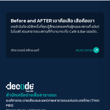
Documentary
ขนาดตัวอักษร
A-
A
A+
A++
Before and AFTER เขาคือเสือ เสือคือเขา
ระยะห่างข้อความ
เคยสิ มันต้องมีสักครั้งที่คุณรู้สึกแปลกแยกกับผู้คนและสถานที่ แม้แต่
ในโบสถ์ สวนสาธารณะสถานที่ทำงาน กระทั่ง Café & Bar เธอเปิด
ปกติ
มาก
มากที่สุด
โน๊คบุ๊คนั่งประชุมในมุมสลัว ชายสูงวัยกึ่งนั่งกึ่งหลับหลับขณะที่วัยรุ่น
สามสี่คนนั่งดื่มโดยไร้บทสนทนามีเพียงแสงฟ้าจากหน้าจอที่เลื่อนไลก์
ปรับสีสำหรับตาบอดสี
ไถฟีด หลังสงครามแห่งการเป็นเจ้าของชีวิตตัวเองยืดเยื้อยาวนาน
ภัทราภรณ์ ศรีทองแท้
READ MORE
ทันใดแสงไฟในบาร์ก็สว่างจ้าน้ำตารื้น บทเพลงสุดท้ายกลายเป็น
ปิด
Protan
Deutan
Tritan
เพลงอกหักมากกว่ารักทั้งปวง
คอนทราสต์สูง
โหมดขาวดำ
ฟอนต์อ่านง่าย
สำนักเครือข่ายสื่อสาธารณะ
องค์การกระจายเสียงและแพร่ภาพสาธารณะแห่งประเทศไทย (THAI
เน้นลิงก์
PBS)