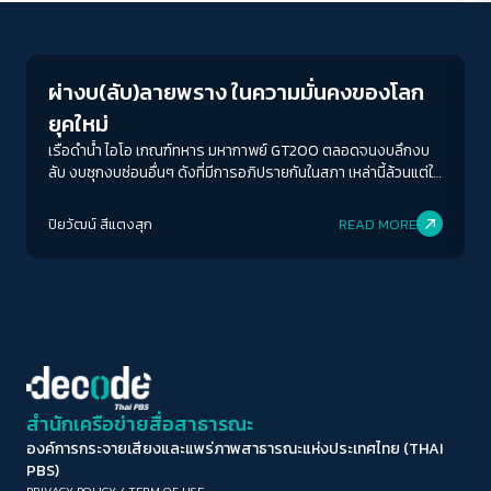
Crack Politics
ขนาดตัวอักษร
A-
A
A+
A++
ผ่างบ(ลับ)ลายพราง ในความมั่นคงของโลก
ระยะห่างข้อความ
ยุคใหม่
ปกติ
มาก
มากที่สุด
เรือดำน้ำ ไอโอ เกณฑ์ทหาร มหากาพย์ GT200 ตลอดจนงบลึกงบ
ลับ งบซุกงบซ่อนอื่นๆ ดังที่มีการอภิปรายกันในสภา เหล่านี้ล้วนแต่ใช้
เงินเม็ดเงินภาษีในจำนวนมหาศาลทั้งนั้น ทำให้เกิดคำถามขึ้นมาว่า งบ
ปรับสีสำหรับตาบอดสี
กองทัพที่ว่าใช้ได้อย่างคุ้มค่ามากแค่ไหน และสอดคล้องกับภารกิจที่
ปิยวัฒน์ สีแตงสุก
READ MORE
ปิด
Protan
Deutan
Tritan
ควรจะเป็นของกองทัพในโลกยุคใหม่หรือไม่ อย่างไร
คอนทราสต์สูง
โหมดขาวดำ
ฟอนต์อ่านง่าย
สำนักเครือข่ายสื่อสาธารณะ
องค์การกระจายเสียงและแพร่ภาพสาธารณะแห่งประเทศไทย (THAI
เน้นลิงก์
PBS)