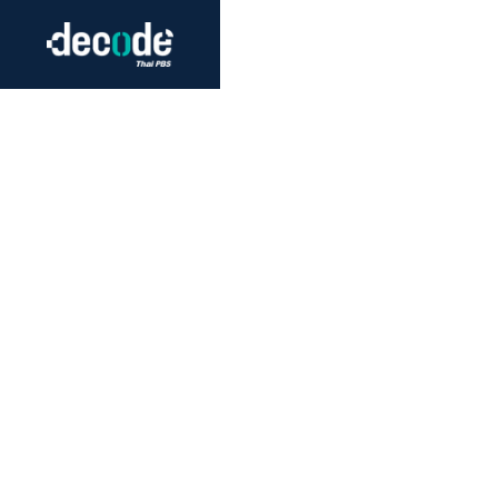
Futurism
Journalism
Crack 
Education
Peace
Sustainability
Workers/Economy
Human Rights
ค