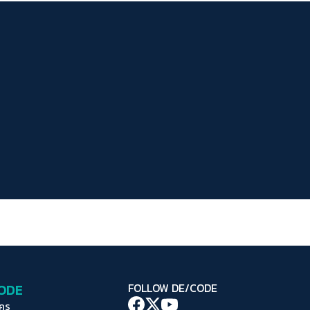
ระยะห่างข้อความ
ปกติ
มาก
มากที่สุด
ปรับสีสำหรับตาบอดสี
ปิด
Protan
Deutan
Tritan
คอนทราสต์สูง
โหมดขาวดำ
ฟอนต์อ่านง่าย
เน้นลิงก์
เน้นกรอบ Focus
CODE
FOLLOW DE/CODE
ซ่อนรูปภาพ
ใคร