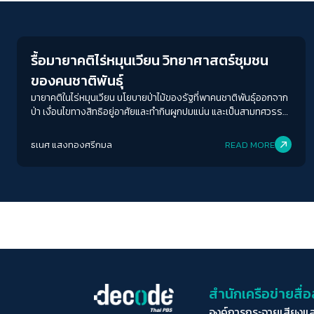
Environment
รื้อมายาคติไร่หมุนเวียน วิทยาศาสตร์ชุมชน
ของคนชาติพันธุ์
มายาคติในไร่หมุนเวียน นโยบายป่าไม้ของรัฐที่พาคนชาติพันธุ์ออกจาก
ป่า เงื่อนไขทางสิทธิอยู่อาศัยและทำกินผูกปมแน่น และเป็นสามทศวรรษ
ที่คนใช้ป่ายังต้องพิสูจน์ว่าฝุ่นควันไม่ได้เกิดจากพวกเข
ธเนศ แสงทองศรีกมล
READ MORE
สำนักเครือข่ายสื
องค์การกระจายเสียงแ