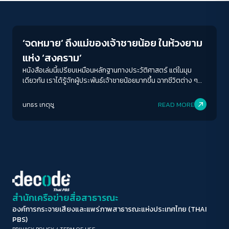
Play Read
ขนาดตัวอักษร
A-
A
A+
A++
‘จดหมาย’ ถึงแม่ของเจ้าชายน้อย ในห้วงยาม
ระยะห่างข้อความ
แห่ง ‘สงคราม’
ปกติ
มาก
มากที่สุด
หนังสือเล่มนี้เปรียบเหมือนหลักฐานทางประวัติศาสตร์ แต่ในมุม
เดียวกัน เราได้รู้จักผู้ประพันธ์เจ้าชายน้อยมากขึ้น ฉากชีวิตต่าง ๆ
ของเขาล้วนกลายมาเป็นวัตถุดิบในวรรณกรรมกระฉ่อนโลก แต่ใน
ปรับสีสำหรับตาบอดสี
อีกมุมหนึ่งเราเห็นแผลลึก ๆ ที่กัดกินเขาในช่วงเวลาสงคราม ช่วง
นทธร เกตุชู
READ MORE
ปิด
Protan
Deutan
Tritan
เวลาที่โหดร้าย และผลักให้ชายคนหนึ่งยังประคับประคองความเยาว์
ของเขาเอาไว้ และจารึกมันผ่านจดหมายถึงแม่ ตั้งแต่ปี 1900-1944
คอนทราสต์สูง
โหมดขาวดำ
ฟอนต์อ่านง่าย
สำนักเครือข่ายสื่อสาธารณะ
องค์การกระจายเสียงและแพร่ภาพสาธารณะแห่งประเทศไทย (THAI
เน้นลิงก์
PBS)