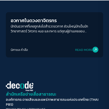
Human & Society
ขนาดตัวอักษร
A-
A
A+
A++
อวกาศในดวงตาจิตรกร
ระยะห่างข้อความ
นักบินอวกาศที่เคยถูกส่งไปสำรวจอวกาศ ส่วนใหญ่มักเป็นนัก
วิทยาศาสตร์ วิศวกร หมอ และทหาร แต่คุณผู้อ่านเคยลอง
ปกติ
มาก
มากที่สุด
จินตนาการเล่น ๆ บ้างหรือไม่ ว่าหากนักบินอวกาศเหล่านั้นคือ เลโอ
นาร์โด ดา วินชี หรือปาโบล ปีกัสโซ ห้วงอวกาศที่พวกเขาได้เห็นจะถูก
ปรับสีสำหรับตาบอดสี
บอกเล่าออกมาแบบไหน
นิศาชล คำลือ
READ MORE
ปิด
Protan
Deutan
Tritan
คอนทราสต์สูง
โหมดขาวดำ
ฟอนต์อ่านง่าย
สำนักเครือข่ายสื่อสาธารณะ
องค์การกระจายเสียงและแพร่ภาพสาธารณะแห่งประเทศไทย (THAI
เน้นลิงก์
PBS)