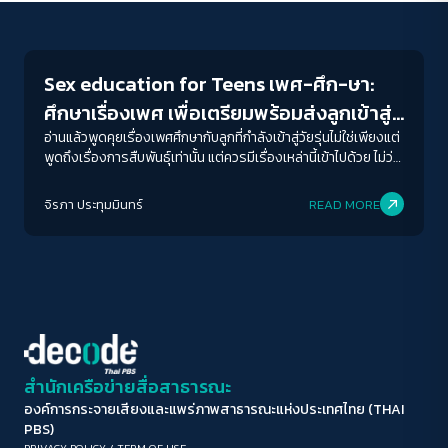
Play Read
ขนาดตัวอักษร
A-
A
A+
A++
Sex education for Teens เพศ-ศึก-ษา:
ระยะห่างข้อความ
ศึกษาเรื่องเพศ เพื่อเตรียมพร้อมส่งลูกเข้าสู่
ปกติ
มาก
มากที่สุด
สังคม
อ่านแล้วพูดคุยเรื่องเพศศึกษากับลูกที่กำลังเข้าสู่วัยรุ่นไม่ใช่เพียงแต่
พูดถึงเรื่องการสืบพันธุ์เท่านั้น แต่ควรมีเรื่องเหล่านี้เข้าไปด้วย ไม่ว่า
จะอายุเท่าไหร่เราก็สมควรศึกษาเรื่องนี้ เพราะเรื่องเพศมีความรู้ใหม่
ปรับสีสำหรับตาบอดสี
ๆ เข้ามาตลอดเวลาตามยุคสมัย
จิรภา ประทุมมินทร์
READ MORE
ปิด
Protan
Deutan
Tritan
คอนทราสต์สูง
โหมดขาวดำ
ฟอนต์อ่านง่าย
สำนักเครือข่ายสื่อสาธารณะ
องค์การกระจายเสียงและแพร่ภาพสาธารณะแห่งประเทศไทย (THAI
เน้นลิงก์
PBS)